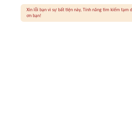
Xin lỗi bạn vì sự bất tiện này, Tính năng tìm kiếm tạ
ơn bạn!