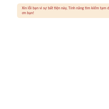
Xin lỗi bạn vì sự bất tiện này, Tính năng tìm kiếm tạ
ơn bạn!