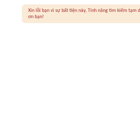
Xin lỗi bạn vì sự bất tiện này, Tính năng tìm kiếm tạ
ơn bạn!