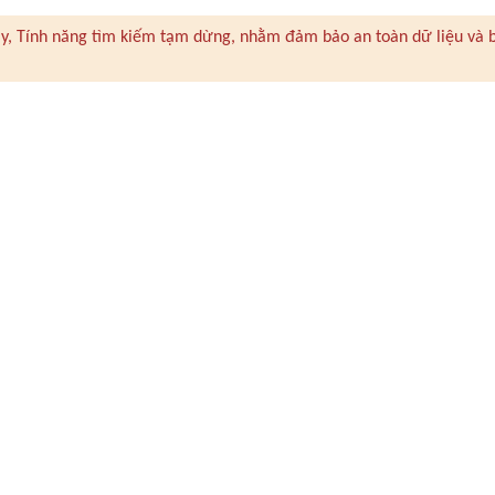
 này, Tính năng tìm kiếm tạm dừng, nhằm đảm bảo an toàn dữ liệu và 