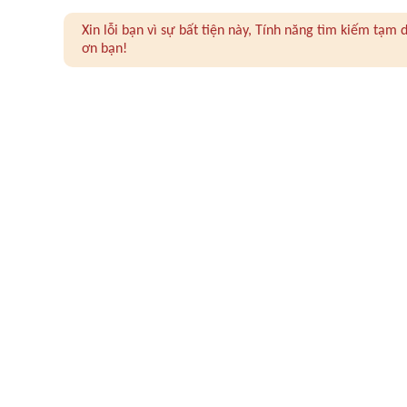
Xin lỗi bạn vì sự bất tiện này, Tính năng tìm kiếm tạ
ơn bạn!