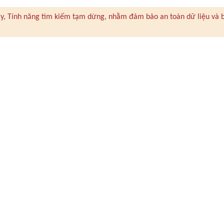
 này, Tính năng tìm kiếm tạm dừng, nhằm đảm bảo an toàn dữ liệu và 