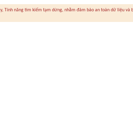
 này, Tính năng tìm kiếm tạm dừng, nhằm đảm bảo an toàn dữ liệu và 