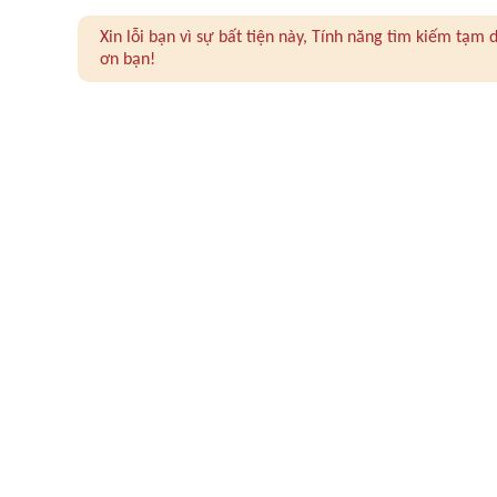
Xin lỗi bạn vì sự bất tiện này, Tính năng tìm kiếm tạ
ơn bạn!