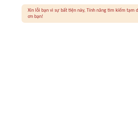
Xin lỗi bạn vì sự bất tiện này, Tính năng tìm kiếm tạ
ơn bạn!