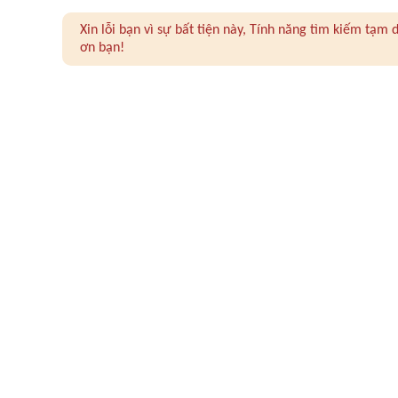
Xin lỗi bạn vì sự bất tiện này, Tính năng tìm kiếm tạ
ơn bạn!