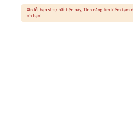
Xin lỗi bạn vì sự bất tiện này, Tính năng tìm kiếm tạ
ơn bạn!