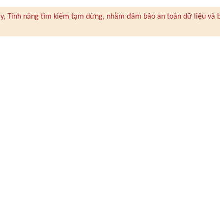
 này, Tính năng tìm kiếm tạm dừng, nhằm đảm bảo an toàn dữ liệu và 