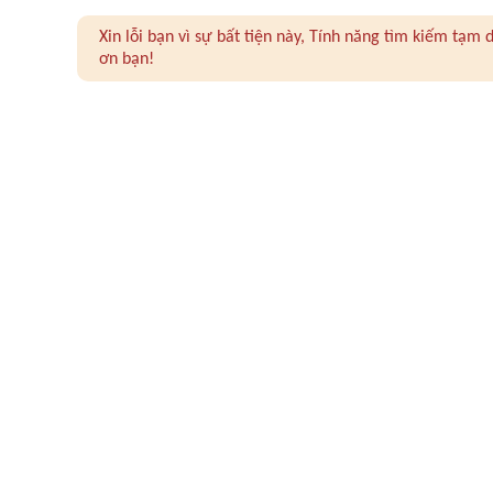
Xin lỗi bạn vì sự bất tiện này, Tính năng tìm kiếm tạ
ơn bạn!