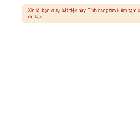
Xin lỗi bạn vì sự bất tiện này, Tính năng tìm kiếm tạ
ơn bạn!