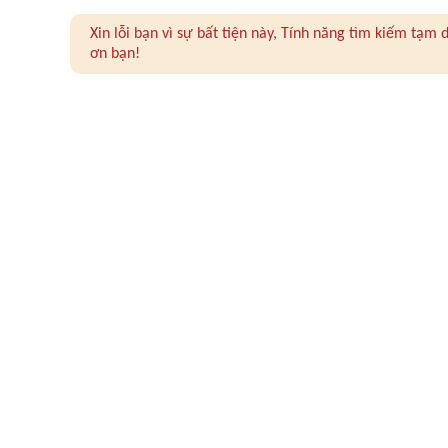
Xin lỗi bạn vì sự bất tiện này, Tính năng tìm kiếm tạ
ơn bạn!