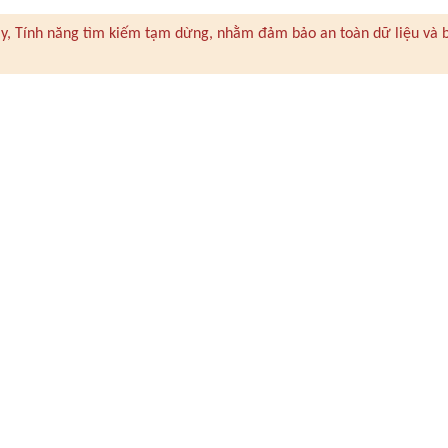
 này, Tính năng tìm kiếm tạm dừng, nhằm đảm bảo an toàn dữ liệu và 