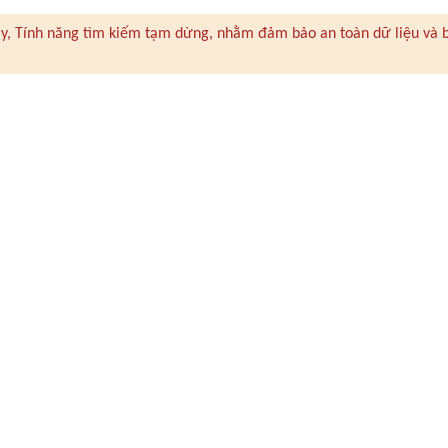
 này, Tính năng tìm kiếm tạm dừng, nhằm đảm bảo an toàn dữ liệu và 