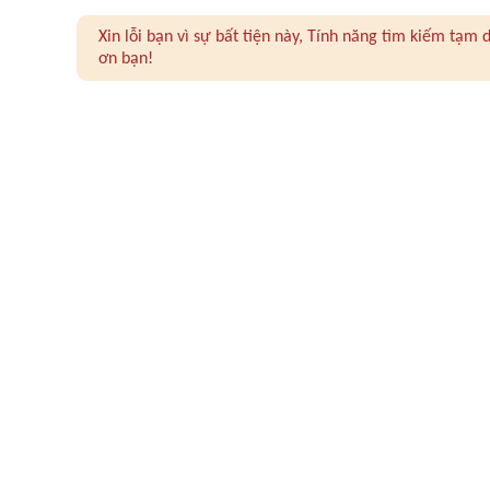
Xin lỗi bạn vì sự bất tiện này, Tính năng tìm kiếm tạ
ơn bạn!