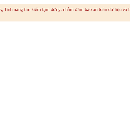
 này, Tính năng tìm kiếm tạm dừng, nhằm đảm bảo an toàn dữ liệu và 