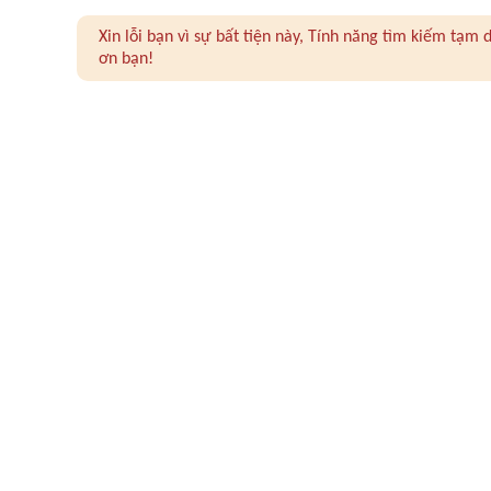
Xin lỗi bạn vì sự bất tiện này, Tính năng tìm kiếm tạ
ơn bạn!