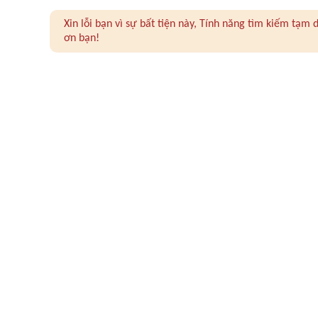
Xin lỗi bạn vì sự bất tiện này, Tính năng tìm kiếm tạ
ơn bạn!