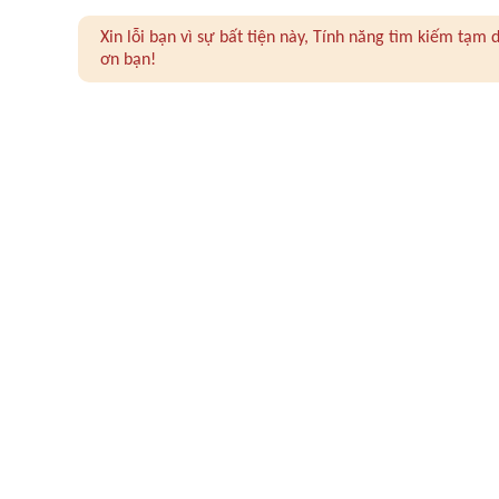
Xin lỗi bạn vì sự bất tiện này, Tính năng tìm kiếm tạ
ơn bạn!