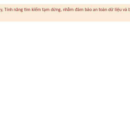
 này, Tính năng tìm kiếm tạm dừng, nhằm đảm bảo an toàn dữ liệu và 