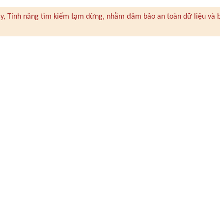
 này, Tính năng tìm kiếm tạm dừng, nhằm đảm bảo an toàn dữ liệu và 