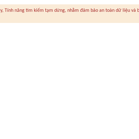
 này, Tính năng tìm kiếm tạm dừng, nhằm đảm bảo an toàn dữ liệu và 