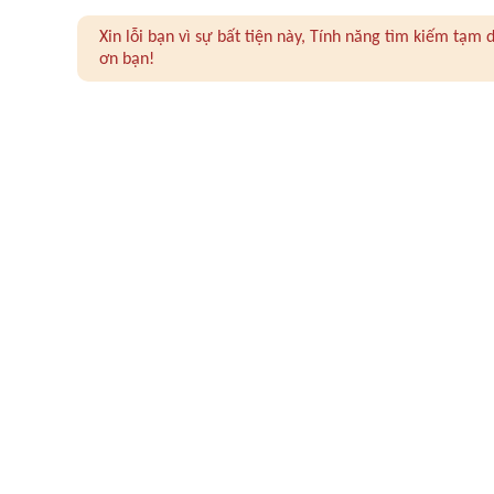
Xin lỗi bạn vì sự bất tiện này, Tính năng tìm kiếm tạ
ơn bạn!