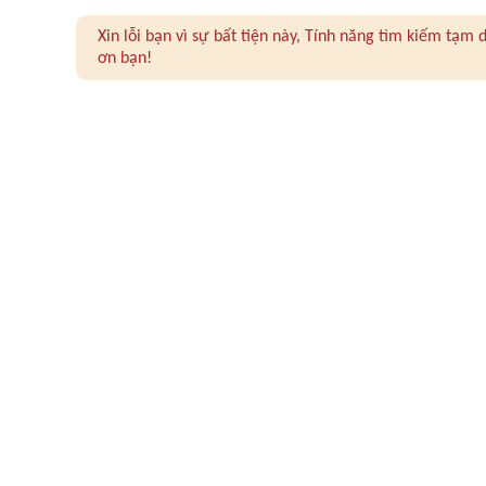
Xin lỗi bạn vì sự bất tiện này, Tính năng tìm kiếm tạ
ơn bạn!