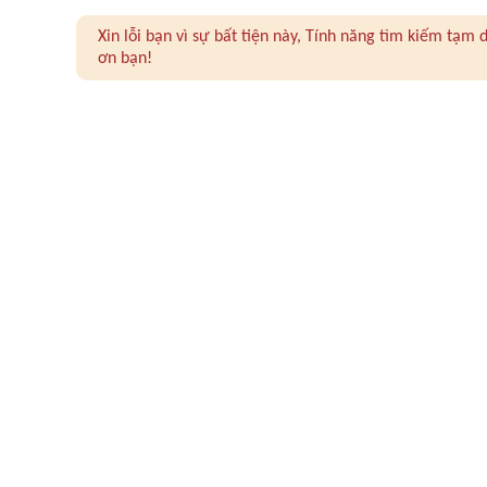
Xin lỗi bạn vì sự bất tiện này, Tính năng tìm kiếm tạ
ơn bạn!