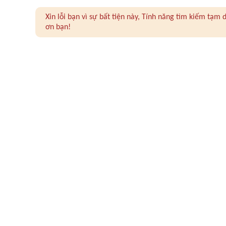
Xin lỗi bạn vì sự bất tiện này, Tính năng tìm kiếm tạ
ơn bạn!