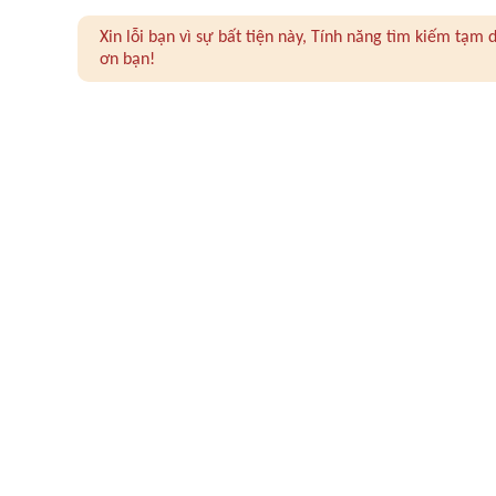
Xin lỗi bạn vì sự bất tiện này, Tính năng tìm kiếm tạ
ơn bạn!