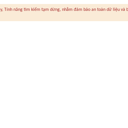
 này, Tính năng tìm kiếm tạm dừng, nhằm đảm bảo an toàn dữ liệu và 