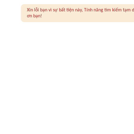
Xin lỗi bạn vì sự bất tiện này, Tính năng tìm kiếm tạ
ơn bạn!