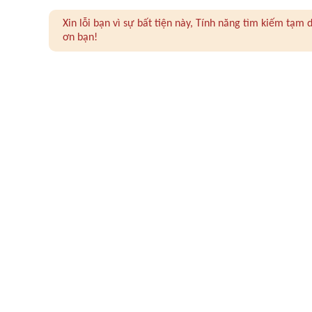
Xin lỗi bạn vì sự bất tiện này, Tính năng tìm kiếm tạ
ơn bạn!