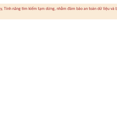
 này, Tính năng tìm kiếm tạm dừng, nhằm đảm bảo an toàn dữ liệu và 