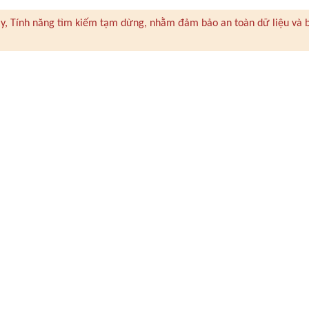
 này, Tính năng tìm kiếm tạm dừng, nhằm đảm bảo an toàn dữ liệu và 