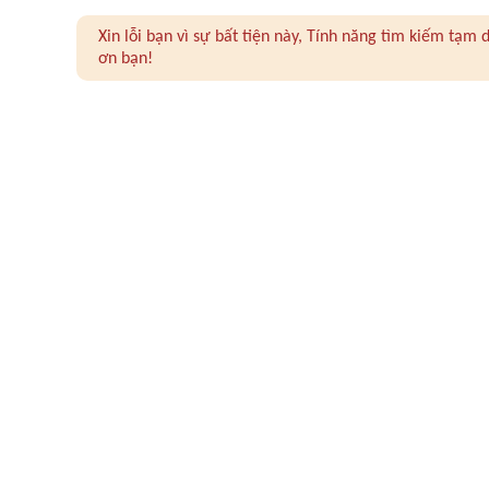
Xin lỗi bạn vì sự bất tiện này, Tính năng tìm kiếm tạ
ơn bạn!