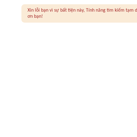
Xin lỗi bạn vì sự bất tiện này, Tính năng tìm kiếm tạ
ơn bạn!