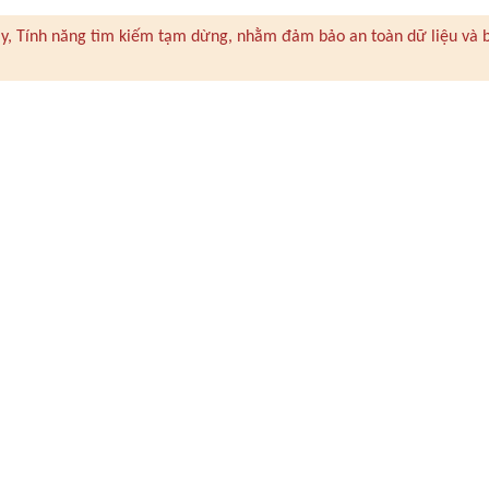
 này, Tính năng tìm kiếm tạm dừng, nhằm đảm bảo an toàn dữ liệu và 