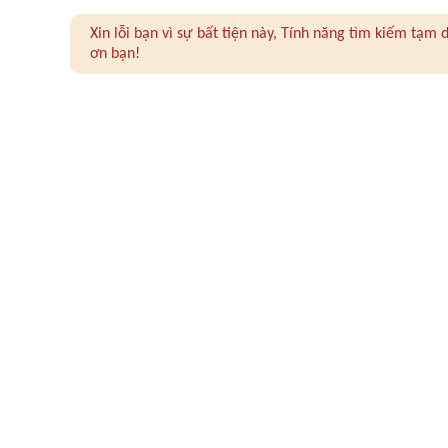
Xin lỗi bạn vì sự bất tiện này, Tính năng tìm kiếm tạ
ơn bạn!