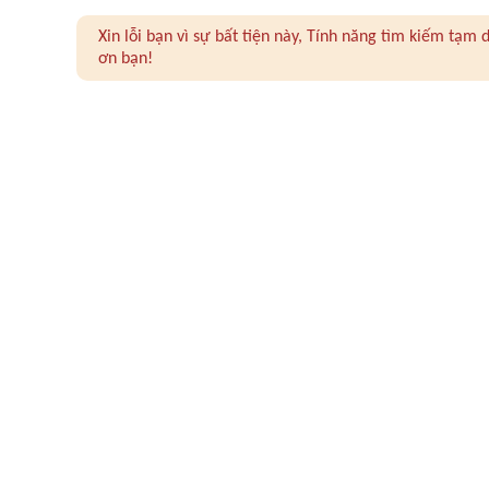
Xin lỗi bạn vì sự bất tiện này, Tính năng tìm kiếm tạ
ơn bạn!