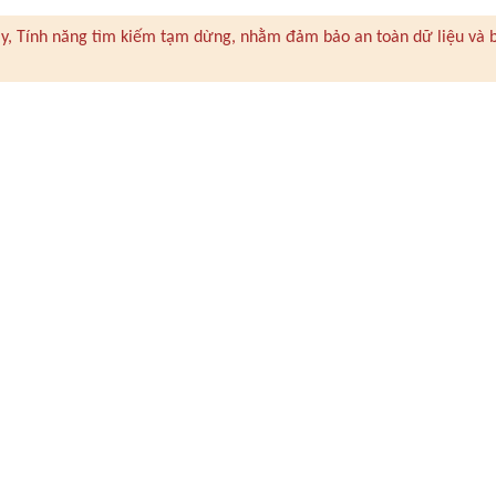
 này, Tính năng tìm kiếm tạm dừng, nhằm đảm bảo an toàn dữ liệu và 