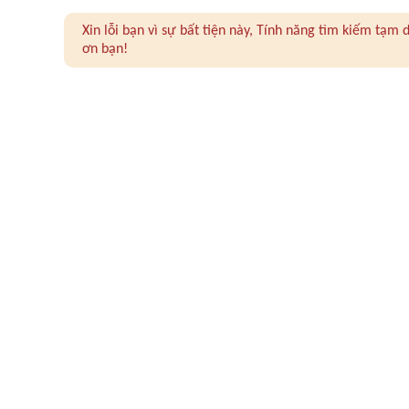
Xin lỗi bạn vì sự bất tiện này, Tính năng tìm kiếm tạ
ơn bạn!