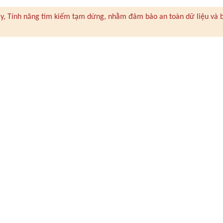
 này, Tính năng tìm kiếm tạm dừng, nhằm đảm bảo an toàn dữ liệu và 