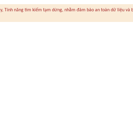
 này, Tính năng tìm kiếm tạm dừng, nhằm đảm bảo an toàn dữ liệu và 