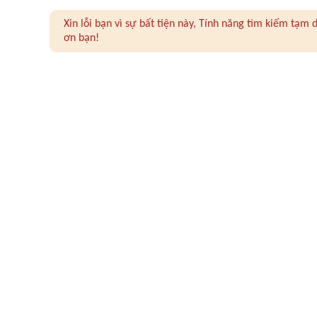
Xin lỗi bạn vì sự bất tiện này, Tính năng tìm kiếm tạ
ơn bạn!