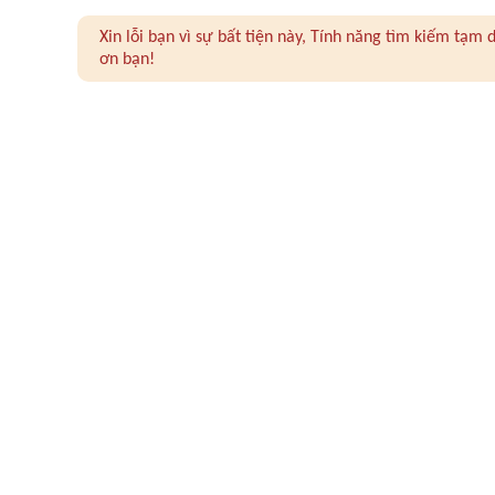
Xin lỗi bạn vì sự bất tiện này, Tính năng tìm kiếm tạ
ơn bạn!