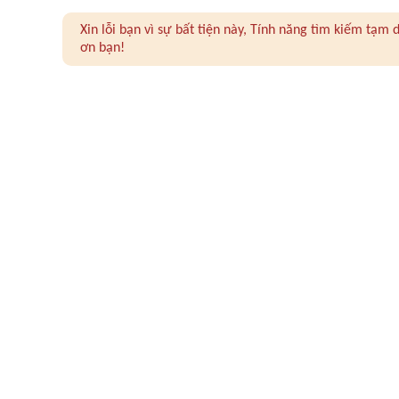
Xin lỗi bạn vì sự bất tiện này, Tính năng tìm kiếm tạ
ơn bạn!