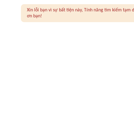
Xin lỗi bạn vì sự bất tiện này, Tính năng tìm kiếm tạ
ơn bạn!