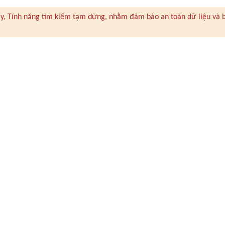
 này, Tính năng tìm kiếm tạm dừng, nhằm đảm bảo an toàn dữ liệu và 