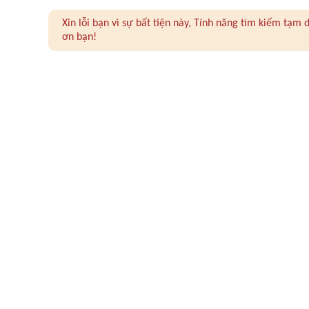
Xin lỗi bạn vì sự bất tiện này, Tính năng tìm kiếm tạ
ơn bạn!